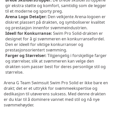
Brede Skulderstropper:
 De brede skulderstroppene 
gir ekstra støtte og komfort, samtidig som de legger 
til et moderne og sporty preg.
Arena Logo Detaljer:
 Den velkjente Arena-logoen er 
diskret plassert på drakten, og symboliserer kvalitet 
og prestasjon innenfor svømmeindustrien.
Ideell for Konkurranse:
 Swim Pro Solid-drakten er 
designet for å gi svømmeren en konkurransefordel. 
Den er ideell for viktige konkurranser og 
prestasjonsorientert svømming.
Farger og Størrelser:
 Tilgjengelig i forskjellige farger 
og størrelser, slik at svømmeren kan velge den 
drakten som passer best for deres personlige stil og 
størrelse.
Arena G Team Swimsuit Swim Pro Solid er ikke bare en 
drakt; det er et uttrykk for svømmeekspertise og 
dedikasjon til utøverens suksess. Med denne drakten 
er du klar til å dominere vannet med stil og nå nye 
svømmehøyder.