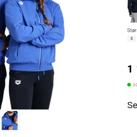
Stør
S
1 
2
Se