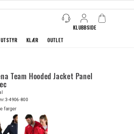
KLUBBSIDE
Logg inn
 UTSTYR
KLÆR
OUTLET
ena Team Hooded Jacket Panel
eec
al
nr:
3-4906-800
e farger