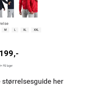
relse
M
L
XL
XXL
199,-
0+
På lager
 størrelsesguide her