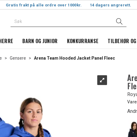
Gratis frakt på alle ordre over 1000kr.
14 dagers angrerett.
HERRE
BARN OG JUNIOR
KONKURRANSE
TILBEHØR OG
e
>
Gensere
>
Arena Team Hooded Jacket Panel Fleec
Ar
Fl
Roy
Vare
Andr