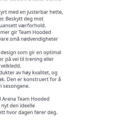
yrt med en justerbar hette, 
er. Beskytt deg mot 
 uansett værforhold.
mmer gir Team Hooded 
evare små nødvendigheter 
design som gir en optimal 
å vei til trening eller 
 velkledd.
dukter av høy kvalitet, og 
k. Den er konstruert for å 
om sesongene.
ed Arena Team Hooded 
nyt den ideelle 
tt hvor dagen fører deg.