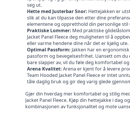
seg ut.
Hette med Justerbar Snor:
 Hettejakken er utst
slik at du kan tilpasse den etter dine preferans
elementene og oppretthold din personlige stil
Praktiske Lommer:
 Med praktiske glidelåslo
Jacket Panel Fleece deg muligheten til å oppb
eller varme hendene dine når det er kjølig ute.
Optimal Passform:
 Jakken har en ergonomisk 
passform og bevegelsesfrihet. Uansett om du er p
bare slapper av, vil du føle deg komfortabel og
Arena Kvalitet:
 Arena er kjent for å levere pro
Team Hooded Jacket Panel Fleece er intet unnta
tåle daglig bruk og gir deg varig glede gjenn
Gjør din hverdag mer komfortabel og stilig m
Jacket Panel Fleece. Kjøp din hettejakke i dag og 
kombinasjonen av funksjonalitet og mote uanse