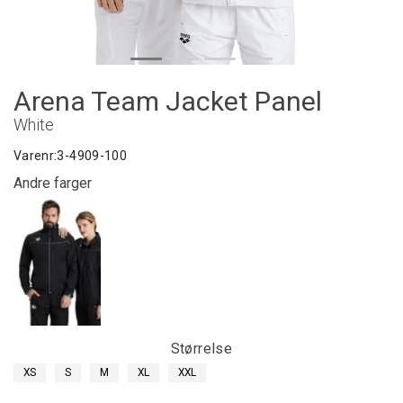
Arena Team Jacket Panel
White
Varenr:
3-4909-100
Andre farger
Størrelse
XS
S
M
XL
XXL