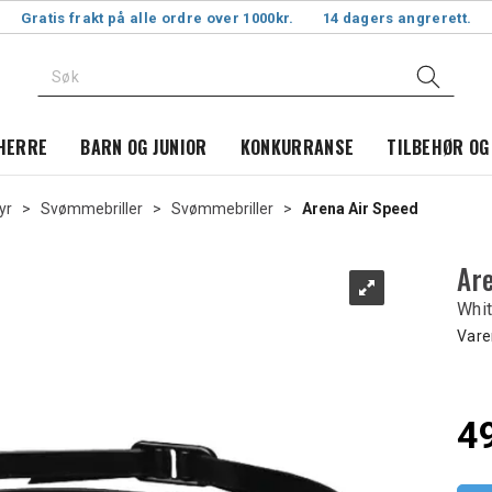
Gratis frakt på alle ordre over 1000kr.
14 dagers angrerett.
HERRE
BARN OG JUNIOR
KONKURRANSE
TILBEHØR OG
yr
>
Svømmebriller
>
Svømmebriller
>
Arena Air Speed
Ar
Whi
Vare
4