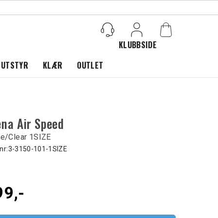
KLUBBSIDE
Logg inn
 UTSTYR
KLÆR
OUTLET
ena Air Speed
te/Clear 1SIZE
nr:
3-3150-101-1SIZE
99,-