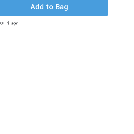
00+
På lager