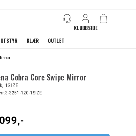
KLUBBSIDE
Logg inn
 UTSTYR
KLÆR
OUTLET
irror
ena Cobra Core Swipe Mirror
k, 1SIZE
nr:
3-3251-120-1SIZE
099,-