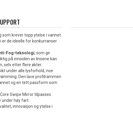
SUPPORT
 som krever topp ytelse i vannet.
 er de ideelle for konkurranser
nti-Fog-teknologi
, som gir
ktig på innsiden av linsene kan
 selv etter flere økter.
ikt under alle lysforhold, noe
svømming. Den lave profilrammen
vannet og en tett passform som
Core Swipe Mirror tilpasses
v under høy fart.
itet, innovasjon og ytelse i