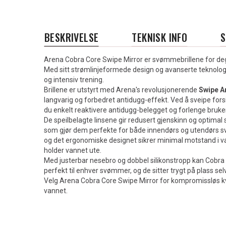
BESKRIVELSE
TEKNISK INFO
Arena Cobra Core Swipe Mirror er svømmebrillene for deg
Med sitt strømlinjeformede design og avanserte teknologi
og intensiv trening.
Brillene er utstyrt med Arena's revolusjonerende
Swipe A
langvarig og forbedret antidugg-effekt. Ved å sveipe forsi
du enkelt reaktivere antidugg-belegget og forlenge bruken,
De speilbelagte linsene gir redusert gjenskinn og optimal s
som gjør dem perfekte for både innendørs og utendørs 
og det ergonomiske designet sikrer minimal motstand i 
holder vannet ute.
Med justerbar nesebro og dobbel silikonstropp kan Cobra 
perfekt til enhver svømmer, og de sitter trygt på plass sel
Velg Arena Cobra Core Swipe Mirror for kompromissløs kval
vannet.