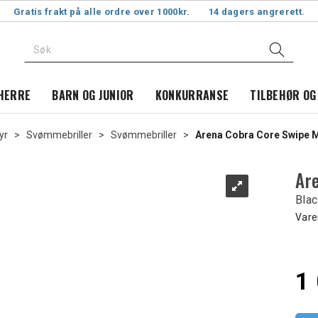
Gratis frakt på alle ordre over 1000kr.
14 dagers angrerett.
HERRE
BARN OG JUNIOR
KONKURRANSE
TILBEHØR OG
yr
>
Svømmebriller
>
Svømmebriller
>
Arena Cobra Core Swipe M
Ar
Blac
Vare
1 