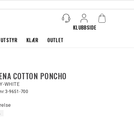
KLUBBSIDE
Logg inn
 UTSTYR
KLÆR
OUTLET
ENA COTTON PONCHO
Y-WHITE
nr:
3-9651-700
relse
L