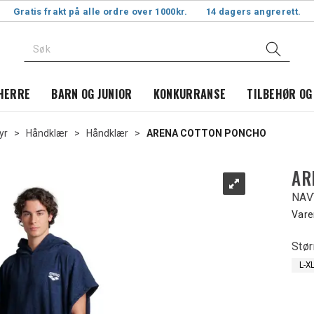
Gratis frakt på alle ordre over 1000kr.
14 dagers angrerett.
HERRE
BARN OG JUNIOR
KONKURRANSE
TILBEHØR OG
yr
>
Håndklær
>
Håndklær
>
ARENA COTTON PONCHO
AR
NAV
Vare
Stør
L-X