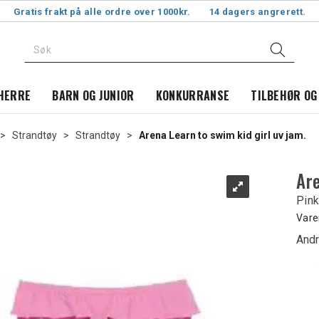
Gratis frakt på alle ordre over 1000kr.
14 dagers angrerett.
HERRE
BARN OG JUNIOR
KONKURRANSE
TILBEHØR OG
>
Strandtøy
>
Strandtøy
>
Arena Learn to swim kid girl uv jam.
Are
Pin
Vare
Andr