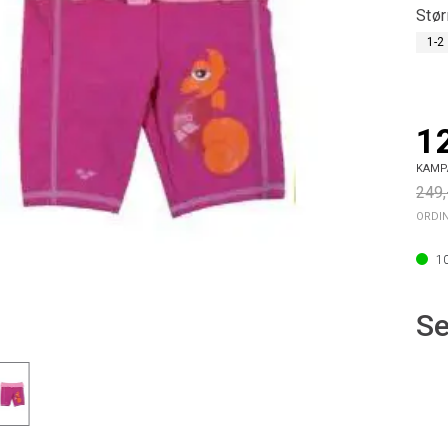
Stør
1-2
1
KAMP
249,
ORDI
1
Se