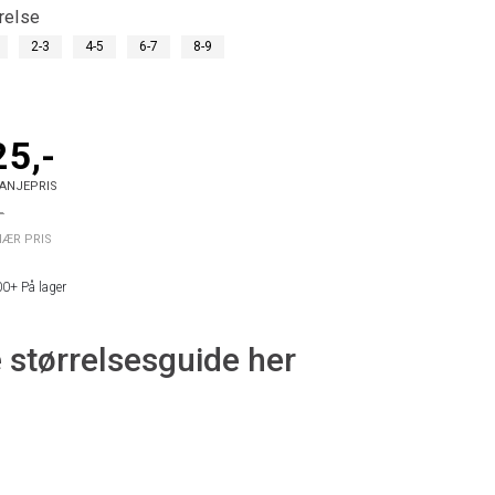
relse
2-3
4-5
6-7
8-9
25,-
ANJEPRIS
-
NÆR PRIS
00+
På lager
 størrelsesguide her