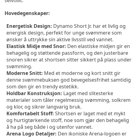
selvtillit.
Hovedegenskaper:
Energetisk Design:
 Dynamo Short Jr. har et livlig og 
energisk design, perfekt for unge svømmere som 
ønsker å uttrykke sin aktive livsstil ved vannet.
Elastisk Midje med Snor:
 Den elastiske midjen gir en 
behagelig og støttende passform, og den justerbare 
snoren sikrer at shortsen sitter sikkert på plass under 
svømming.
Moderne Snitt:
 Med et moderne og kort snitt gir 
denne svømmebuksen god bevegelsesfrihet samtidig 
som den gir en trendy estetikk.
Holdbar Konstruksjon:
 Laget med slitesterke 
materialer som tåler regelmessig svømming, solkrem 
og klor, og sikrer langvarig bruk.
Komfortabelt Stoff:
 Shortsen er laget med et mykt 
og hurtigtørkende stoff, noe som gjør den behagelig 
å ha på seg både i og utenfor vannet.
Arena Logo Detaljer:
 Den ikoniske Arena-logoen er 