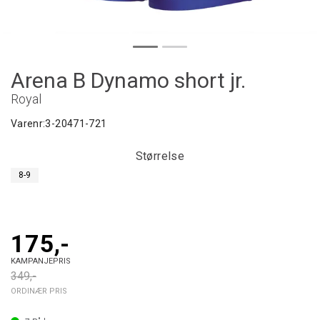
Arena B Dynamo short jr.
Royal
Varenr:
3-20471-721
Størrelse
8-9
175,-
KAMPANJEPRIS
349,-
ORDINÆR PRIS