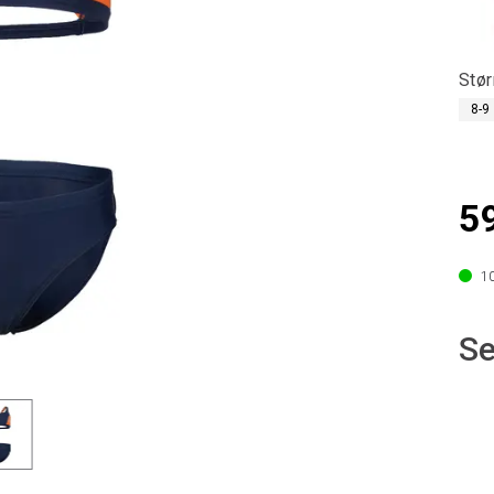
Stør
8-9
5
1
Se