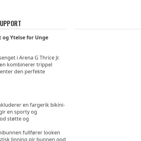
SUPPORT
t og Ytelse for Unge 
get i Arena G Thrice Jr. 
n kombinerer trippel 
lenter den perfekte 
nkluderer en fargerik bikini-
r en sporty og 
d støtte og 
ibunnen fullfører looken 
tisk linning gir bunnen god 