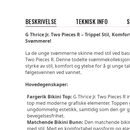
BESKRIVELSE
TEKNISK INFO
G Thrice Jr. Two Pieces R – Trippel Stil, Komfor
Svømmere!
La de unge svømmerne skinne med stil ved bassen
Two Pieces R. Denne todelte svømmekolleksjone
styrke av stil, komfort og ytelse for å gi unge ta
følgesvennen ved vannet.
Hovedegenskaper:
Fargerik Bikini Top:
 G Thrice Jr. Two Pieces R i
top med moderne grafiske elementer. Toppen gi
ungdommelig estetikk, samtidig som den gir go
bevegelsesfrihet.
Matchende Bikini Bunn:
 Den matchende bikin
med stil. Med en komfortabel passform og elas