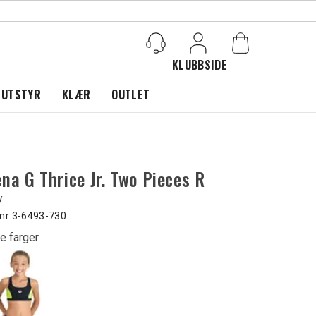
KLUBBSIDE
Logg inn
 UTSTYR
KLÆR
OUTLET
na G Thrice Jr. Two Pieces R
y
nr:
3-6493-730
e farger