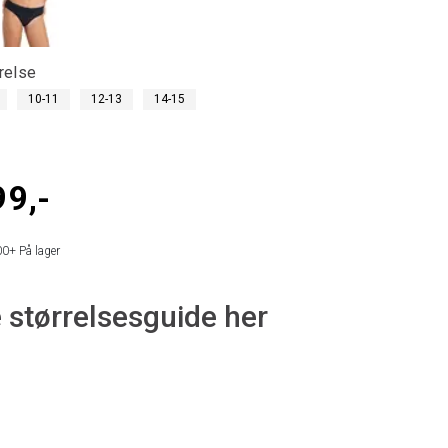
relse
10-11
12-13
14-15
99,-
00+
På lager
 størrelsesguide her