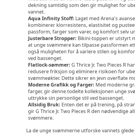
dekning samtidig som den gir mulighet for ube
vannet.
Aqua Infinity Stoff:
 Laget med Arena's avanser
kombinerer klorresistens, elastisitet og pusteev
passform, farger som varer, og komfort selv 
Justerbare Stropper:
 Bikini-toppen er utstyrt m
at unge svømmere kan tilpasse passformen ette
også muligheten for å variere stilen og komfort
ved bassenget.
Flatlock-sømmer:
 G Thrice Jr. Two Pieces R ha
redusere friksjon og eliminere risikoen for ube
svømmeøkter. Dette sikrer en jevn overflate m
Moderne Grafikk og Farger:
 Med moderne graf
farger, gir denne todelte kolleksjonen unge sv
uttrykke sin personlige stil ved bassenget.
Allsidig Bruk:
 Enten det er på trening, på stra
gir G Thrice Jr. Two Pieces R den nødvendige all
svømmere.
La de unge svømmerne utforske vannets glede med