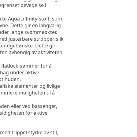
grenset bevegelse i 
te Aqua Infinity-stoff, som 
ne. Dette gir en langvarig 
under lange svømmeøkter.
ed justerbare stropper, slik 
r eget ønske. Dette gir 
en avhengig av aktiviteten 
r flatlock-sømmer for å 
hag under aktive 
ot huden.
iske elementer og livlige 
ømmere muligheten til å 
nden eller ved bassenget, 
sidigheten for aktive 
 trippel styrke av stil, 