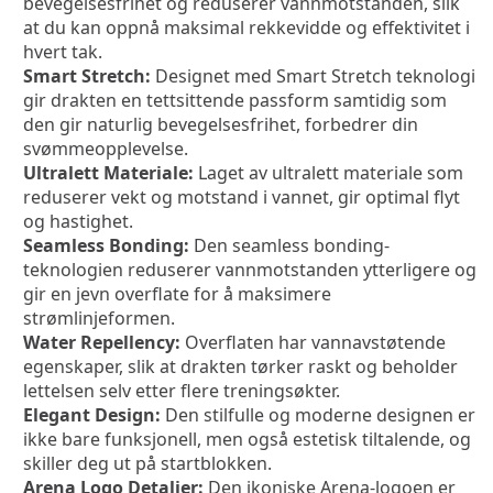
bevegelsesfrihet og reduserer vannmotstanden, slik 
at du kan oppnå maksimal rekkevidde og effektivitet i 
hvert tak.
Smart Stretch:
 Designet med Smart Stretch teknologi 
gir drakten en tettsittende passform samtidig som 
den gir naturlig bevegelsesfrihet, forbedrer din 
svømmeopplevelse.
Ultralett Materiale:
 Laget av ultralett materiale som 
reduserer vekt og motstand i vannet, gir optimal flyt 
og hastighet.
Seamless Bonding:
 Den seamless bonding-
teknologien reduserer vannmotstanden ytterligere og 
gir en jevn overflate for å maksimere 
strømlinjeformen.
Water Repellency:
 Overflaten har vannavstøtende 
egenskaper, slik at drakten tørker raskt og beholder 
lettelsen selv etter flere treningsøkter.
Elegant Design:
 Den stilfulle og moderne designen er 
ikke bare funksjonell, men også estetisk tiltalende, og 
skiller deg ut på startblokken.
Arena Logo Detaljer:
 Den ikoniske Arena-logoen er 