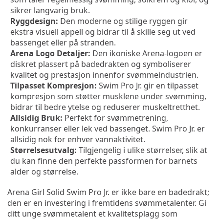
sikrer langvarig bruk.
Ryggdesign:
 Den moderne og stilige ryggen gir 
ekstra visuell appell og bidrar til å skille seg ut ved 
bassenget eller på stranden.
Arena Logo Detaljer:
 Den ikoniske Arena-logoen er 
diskret plassert på badedrakten og symboliserer 
kvalitet og prestasjon innenfor svømmeindustrien.
Tilpasset Kompresjon:
 Swim Pro Jr. gir en tilpasset 
kompresjon som støtter musklene under svømming, 
bidrar til bedre ytelse og reduserer muskeltretthet.
Allsidig Bruk:
 Perfekt for svømmetrening, 
konkurranser eller lek ved bassenget. Swim Pro Jr. er 
allsidig nok for enhver vannaktivitet.
Størrelsesutvalg:
 Tilgjengelig i ulike størrelser, slik at 
du kan finne den perfekte passformen for barnets 
alder og størrelse.
Arena Girl Solid Swim Pro Jr. er ikke bare en badedrakt; 
den er en investering i fremtidens svømmetalenter. Gi 
ditt unge svømmetalent et kvalitetsplagg som 