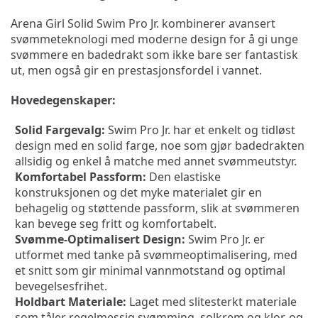
Arena Girl Solid Swim Pro Jr. kombinerer avansert 
svømmeteknologi med moderne design for å gi unge 
svømmere en badedrakt som ikke bare ser fantastisk 
ut, men også gir en prestasjonsfordel i vannet.
Hovedegenskaper:
Solid Fargevalg:
 Swim Pro Jr. har et enkelt og tidløst 
design med en solid farge, noe som gjør badedrakten 
allsidig og enkel å matche med annet svømmeutstyr.
Komfortabel Passform:
 Den elastiske 
konstruksjonen og det myke materialet gir en 
behagelig og støttende passform, slik at svømmeren 
kan bevege seg fritt og komfortabelt.
Svømme-Optimalisert Design:
 Swim Pro Jr. er 
utformet med tanke på svømmeoptimalisering, med 
et snitt som gir minimal vannmotstand og optimal 
bevegelsesfrihet.
Holdbart Materiale:
 Laget med slitesterkt materiale 
som tåler regelmessig svømming, solkrem og klor, og 