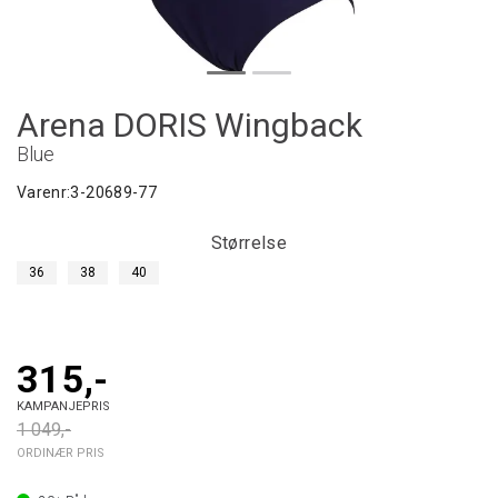
Arena DORIS Wingback
Blue
Varenr:
3-20689-77
Størrelse
36
38
40
315,-
KAMPANJEPRIS
1 049,-
ORDINÆR PRIS