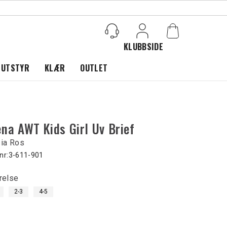
KLUBBSIDE
Logg inn
 UTSTYR
KLÆR
OUTLET
na AWT Kids Girl Uv Brief
sia Ros
nr:
3-611-901
relse
2-3
4-5