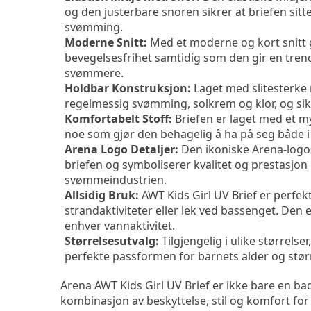
og den justerbare snoren sikrer at briefen sitte
svømming.
Moderne Snitt:
 Med et moderne og kort snitt 
bevegelsesfrihet samtidig som den gir en trend
svømmere.
Holdbar Konstruksjon:
 Laget med slitesterke 
regelmessig svømming, solkrem og klor, og sik
Komfortabelt Stoff:
 Briefen er laget med et m
noe som gjør den behagelig å ha på seg både i
Arena Logo Detaljer:
 Den ikoniske Arena-logoe
briefen og symboliserer kvalitet og prestasjon 
svømmeindustrien.
Allsidig Bruk:
 AWT Kids Girl UV Brief er perfe
strandaktiviteter eller lek ved bassenget. Den e
enhver vannaktivitet.
Størrelsesutvalg:
 Tilgjengelig i ulike størrelser
perfekte passformen for barnets alder og stør
Arena AWT Kids Girl UV Brief er ikke bare en bad
kombinasjon av beskyttelse, stil og komfort for