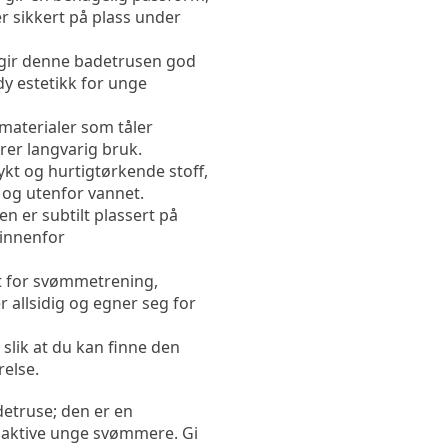
r sikkert på plass under 
gir denne badetrusen god 
y estetikk for unge 
materialer som tåler 
rer langvarig bruk.
ykt og hurtigtørkende stoff, 
 og utenfor vannet.
n er subtilt plassert på 
innenfor 
kt for svømmetrening, 
r allsidig og egner seg for 
, slik at du kan finne den 
relse.
etruse; den er en 
 aktive unge svømmere. Gi 