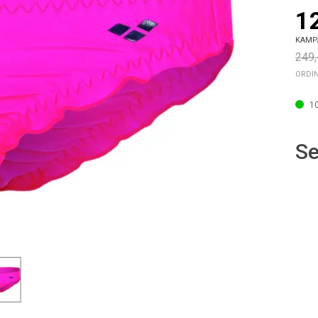
1
KAMP
249,
ORDI
1
Se