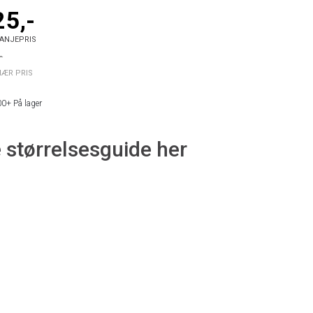
25,-
ANJEPRIS
-
NÆR PRIS
00+
På lager
 størrelsesguide her