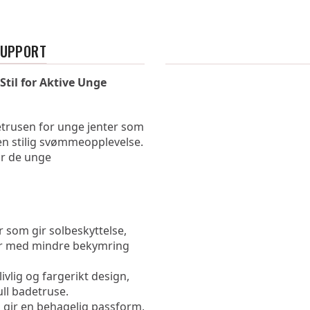
SUPPORT
Stil for Aktive Unge 
etrusen for unge jenter som 
n stilig svømmeopplevelse. 
r de unge 
 som gir solbeskyttelse, 
er med mindre bekymring 
ivlig og fargerikt design, 
ull badetruse.
 gir en behagelig passform, 