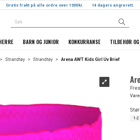
Gratis frakt på alle ordre over 1000kr.
14 dagers angrerett.
HERRE
BARN OG JUNIOR
KONKURRANSE
TILBEHØR OG
>
Strandtøy
>
Strandtøy
>
Arena AWT Kids Girl Uv Brief
Are
Fre
Vare
Stør
1-2